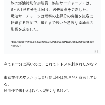
線の燃油特別付加運賃（燃油サーチャージ）は、
8～9月発券分を上回り、過去最高を更新した。
燃油サーチャージは燃料の上昇分の負担を旅客に
転嫁する制度で、最近まで続いた急激な原油高の
影響を反映した。
https://news.yahoo.co.jp/articles/399965fe2a339102438ba0deb63c858c0
05750a2
今でも十分に高いのに、これでトドメを刺されたかな？
東京在住の友人たちは直行便以外は無理だと宣言してい
る。
経由便で来れればだいぶ安くなるけど。