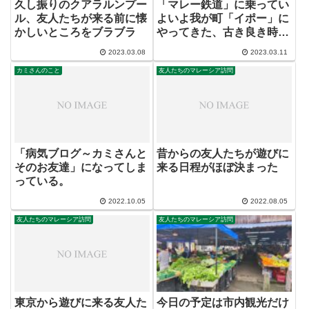
久し振りのクアラルンプー
「マレー鉄道」に乗ってい
ル、友人たちが来る前に懐
よいよ我が町「イポー」に
かしいところをブラブラ
やってきた、古き良き時代
の駅舎
2023.03.08
2023.03.11
カミさんのこと
友人たちのマレーシア訪問
「病気ブログ～カミさんと
昔からの友人たちが遊びに
そのお友達」になってしま
来る日程がほぼ決まった
っている。
2022.10.05
2022.08.05
友人たちのマレーシア訪問
友人たちのマレーシア訪問
東京から遊びに来る友人た
今日の予定は市内観光だけ