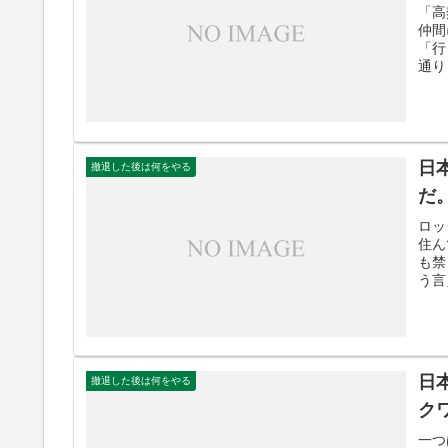
「高
仲間
「行
通り
日
撤退した後は何をやる
だ
ロッ
住ん
も禁
う言
日
撤退した後は何をやる
ク
一つ