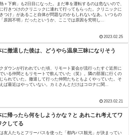
熱＋下痢」も2日目になった。まだ車を運転するのは危ないので、
に行きつけのクリニックに連れて行ってもらった。クリニックに
きつけ」があること自体が問題なのかもしれないなあ。いつもの
「原因不明」だったというか、ここでは原因を究明し...
2023.02.25
本に撤退した後は、どうやら温泉三昧になりそう
。
クダウンが行われていた頃、リモート宴会が流行ったすぐ近所に
でいる仲間ともリモートで飲んでいた（笑）。隣の部屋に行くの
じられていた。撤退して行った仲間たちともよくやっていた。そ
えば最近はやっていない。カミさんとだけはコロナに関...
2023.02.21
本に帰ったら何をしようかな？と あれこれ考えてワ
ワクしてる
は友人たちとフリーパスを使った「都内バス観光」が決まってい