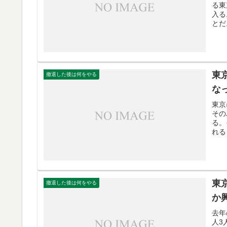
る東
入る
とだ
東
撤退した後は何をやる
な
東京
その
る。
れる
東
撤退した後は何をやる
か
去年
人3