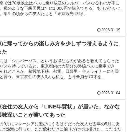
京では70歳以上はバスに乗り放題のシルバーパスなるものが手に
。私のような下級国民は年に1,000円で購入できる、ありがたいこ
。学生の頃からの友人たちと「東京観光 路線...
2023.01.19
京に帰ってからの楽しみ方を少しずつ考えるように
った
には「シルバーパス」というお得なものがあると教えてもらった
パスを持っていると、東京都内の大部分の路線バスに乗車でき
それどころか、都営地下鉄、都電、日暮里・舎人ライナーにも乗
と言う。東京在住の友人3人も私も、もう全員が70才を...
2023.01.04
京在住の友人から「LINE年賀状」が届いた、なかな
興味深いことが書いてあった
の9月にマレーシアに遊びにくるはずだった友人だ去年の5月に友
人と熱海に行った。ただ飲むだけに泊りがけで出掛けた。まだまだ