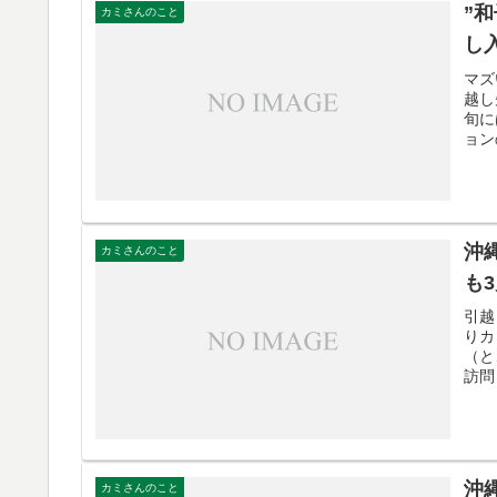
”
カミさんのこと
し
マズ
越し
旬に
ョン
沖
カミさんのこと
も
引越
りカ
（と
訪問
沖
カミさんのこと