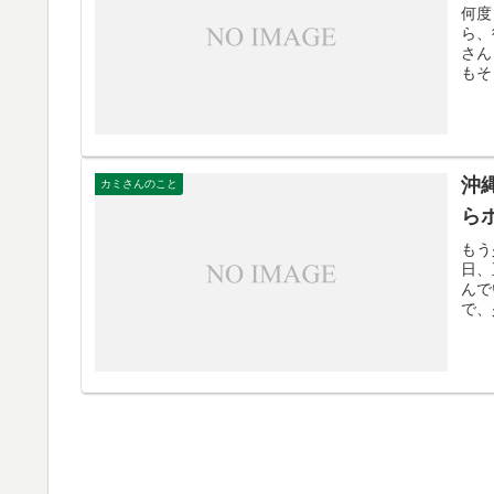
何度
ら、
さん
もそ
沖
カミさんのこと
ら
もう
日、
んで
で、