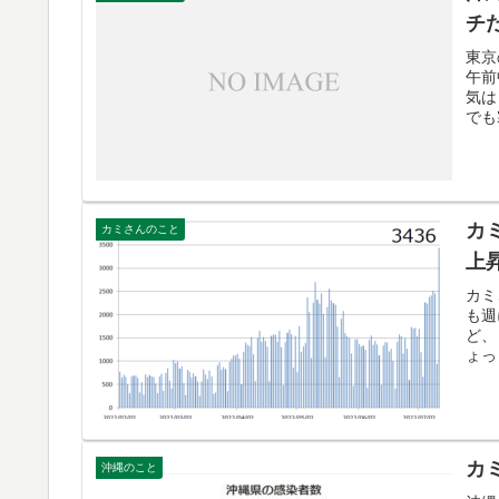
チ
東京
午前
気は
でも
カ
カミさんのこと
上
カミ
も週
ど、
ょっ
カ
沖縄のこと