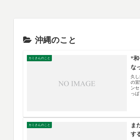
沖縄のこと
”
カミさんのこと
な
久し
の宜
ンセ
っぱ
ま
カミさんのこと
す