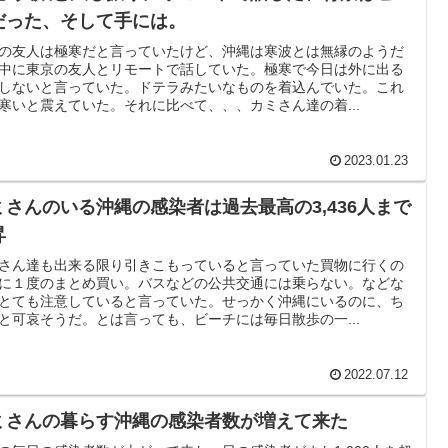
だった、そして手には。
の友人は極寒だと言っていたけど、沖縄は寒波とは無縁のようだ
中に東京の友人とリモートで話していた。極寒で今日は外に出る
しないと言っていた。ドテラみたいなものを着込んでいた。これ
寒いと震えていた。それに比べて、、、カミさん達の着...
2023.01.23
ミさんのいる沖縄の感染者は過去最高の3,436人まで
昇
さん達も出来る限り引きこもっていると言っていた買物に行くの
に１度のまとめ買い。バスなどの公共交通には乗らない。などな
とても注意していると言っていた。せっかく沖縄にいるのに、ち
と可哀そうだ。とは言っても、ビーチには毎日散歩の一...
2022.07.12
ミさんの暮らす沖縄の感染者数が増えて来た