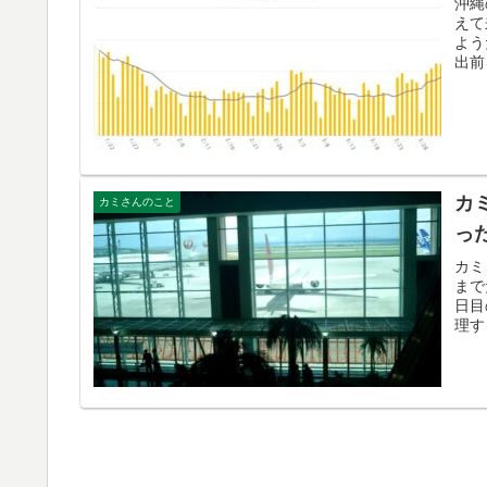
沖縄
えて
よう
出前
カ
カミさんのこと
っ
カミ
まで
日目
理す