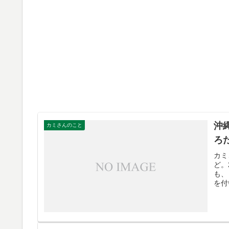
沖
カミさんのこと
ろ
カミ
ど。
も、
を付