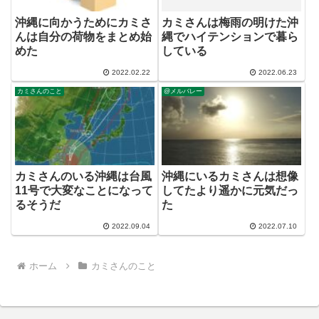
沖縄に向かうためにカミさ
カミさんは梅雨の明けた沖
んは自分の荷物をまとめ始
縄でハイテンションで暮ら
めた
している
2022.02.22
2022.06.23
カミさんのこと
@メルバレー
カミさんのいる沖縄は台風
沖縄にいるカミさんは想像
11号で大変なことになって
してたより遥かに元気だっ
るそうだ
た
2022.09.04
2022.07.10
ホーム
カミさんのこと