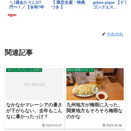
やれやれ
関連記事
マレーシアにちょっと出戻り
毎日の普通のできごと
なかなかマレーシアの暑さ
九州地方が梅雨に入った、
が下がらない、去年もこん
関東地方もそろそろ梅雨な
なに暑かったっけ？
のかな
2024.03.27
2025.06.08