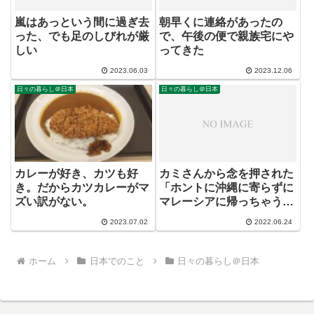
嵐はあっという間に過ぎ去
朝早くに連絡があったの
った、でも足のしびれが厳
で、午後の便で親族宅にや
しい
ってきた
2023.06.03
2023.12.06
日々の暮らし＠日本
日々の暮らし＠日本
カレーが好き、カツも好
カミさんから念を押された
き。だからカツカレーがマ
「ホントに沖縄に寄らずに
ズい訳がない。
マレーシアに帰っちゃう
の？」
2023.07.02
2022.06.24
ホーム
日本でのこと
日々の暮らし＠日本