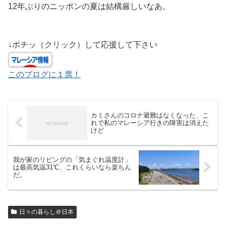
12年ぶりのニッポンの夏は結構厳しいなあ。
↓ポチッ（クリック）して応援して下さい
このブログに１票！
カミさんのコロナ避難はなくなった、こ
れで私のマレーシア行きの障害は消えた
けど
我が家のリビングの「気まぐれ温度計」
は最高気温31℃、これくらいなら楽ちん
だ。
日々の暮らし＠日本