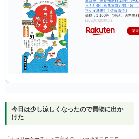
東京発半日徒歩旅行 朝寝した休
っぷり楽しめる東京近郊「超」小
マケイ新書） [ 佐藤徹也 ]
価格：1,100円（税込、送料無料
(2023/7/20時点)
楽
今日は少し涼しくなったので買物に出か
けた
「キャリーケース」って言うの、いわゆるコロコロ。