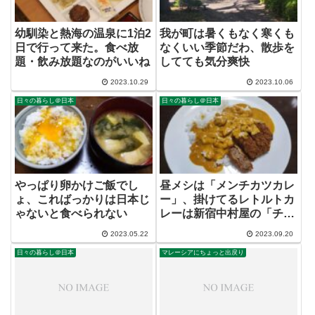
幼馴染と熱海の温泉に1泊2
我が町は暑くもなく寒くも
日で行って来た。食べ放
なくいい季節だわ、散歩を
題・飲み放題なのがいいね
してても気分爽快
2023.10.29
2023.10.06
日々の暮らし＠日本
日々の暮らし＠日本
やっぱり卵かけご飯でし
昼メシは「メンチカツカレ
ょ、こればっかりは日本じ
ー」、掛けてるレトルトカ
ゃないと食べられない
レーは新宿中村屋の「チキ
ンクルマ」
2023.05.22
2023.09.20
日々の暮らし＠日本
マレーシアにちょっと出戻り