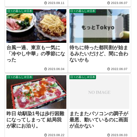
2023.09.11
2023.06.07
日々の暮らし＠日本
日々の暮らし＠日本
台風一過、東京も一気に
待ちに待った都民割が始ま
「冷やし中華」の季節にな
るみたいだけど、間に合わ
った
ないかも
2023.06.04
2022.06.07
日々の暮らし＠日本
日々の暮らし＠日本
昨日 幼馴染1号は歩行困難
またまたパソコンの調子が
になってしまって 結局我
最悪、動いているのに画面
が家にお泊り。
が点かない
2023.08.22
2023.06.03