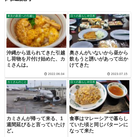
東京の新居への引越し
日々の暮らし＠日本
沖縄から送られてきた引越
奥さんがいないから昼から
し荷物を片付け始めた、カ
飲もうと誘いがあって出か
ミさんは。
けてきた
2022.06.04
2023.07.15
カミさんのこと
日々の暮らし＠日本
カミさんが帰って来る、1
食事はマレーシアで暮らし
週間延びると言っていたけ
ていた頃と同じパターンに
ど。
なって来た