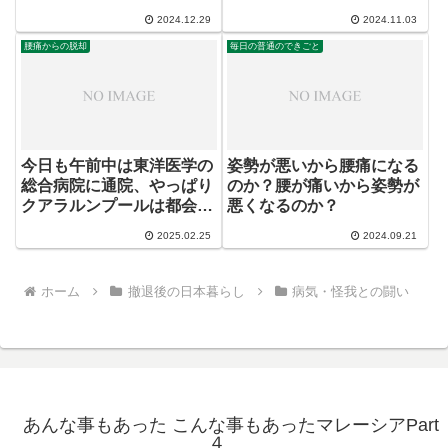
2024.12.29
2024.11.03
腰痛からの脱却
毎日の普通のできごと
今日も午前中は東洋医学の
姿勢が悪いから腰痛になる
総合病院に通院、やっぱり
のか？腰が痛いから姿勢が
クアラルンプールは都会だ
悪くなるのか？
わ
2025.02.25
2024.09.21
ホーム
撤退後の日本暮らし
病気・怪我との闘い
あんな事もあった こんな事もあったマレーシアPart
４