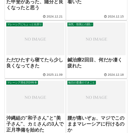
た甲斐があった、随分と良
着いた
くなったと思う
2024.12.21
2024.12.15
マレーシアにちょっと出戻り
病気・怪我との闘い
ただひたすら寝てたら少し
鍼治療2回目、何だか凄く
良くなってきた
疲れた
2025.11.09
2024.12.18
マレーシア滞在2024年冬
毎日の普通のできごと
沖縄組の”和子さん”と”美
腰が痛いぞぉ、マジでこの
子さん”、カミさんの3人で
ままマレーシアに行けるの
正月準備を始めた
か