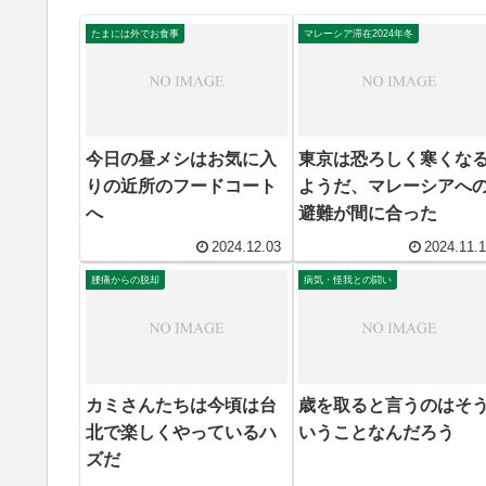
たまには外でお食事
マレーシア滞在2024年冬
今日の昼メシはお気に入
東京は恐ろしく寒くな
りの近所のフードコート
ようだ、マレーシアへ
へ
避難が間に合った
2024.12.03
2024.11.
腰痛からの脱却
病気・怪我との闘い
カミさんたちは今頃は台
歳を取ると言うのはそ
北で楽しくやっているハ
いうことなんだろう
ズだ