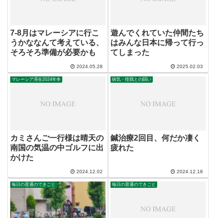
7-8月はマレーシアに行こ
遊んでくれていた仲間たち
うかななんて考えている、
はみんな日本に帰って行っ
そろそろ準備が必要かも
てしまった
2024.05.28
2025.02.03
マレーシア滞在2024年冬
病気・怪我との闘い
カミさんご一行様は晴天の
鍼治療2回目、何だか凄く
南国の気温の中ゴルフに出
疲れた
かけた
2024.12.02
2024.12.18
毎日の普通のできごと
毎日の普通のできごと