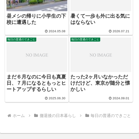
昼メシの帰りに小学生の下
暑くて一歩も外に出る気に
校に遭遇した
はならない
2024.05.08
2026.07.21
毎日の普通のできごと
毎日の普通のできごと
まだ６月なのに今日も真夏
たった2ヶ月いなかっただ
日、７月になるともっとヒ
けだけど、東京が随分と懐
ートアップするらしい
かしい
2025.06.30
2024.09.01
ホーム
撤退後の日本暮らし
毎日の普通のできごと