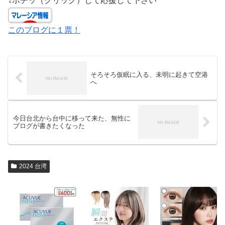
↓ポチッ（クリック）して応援して下さい
このブログに１票！
そろそろ仮眠に入る、未明に起きて空港
へ
今日台北から台中に移って来た、無性に
ブログが書きたくなった
2024 台湾