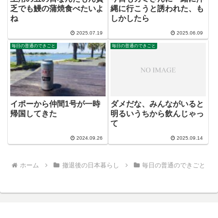
乏でも鰻の蒲焼食べたいよ
縄に行こうと誘われた、も
ね
しかしたら
2025.07.19
2025.06.09
毎日の普通のできごと
毎日の普通のできごと
イポーから仲間1号が一時
ダメだな、みんながいると
帰国してきた
明るいうちから飲んじゃっ
て
2024.09.26
2025.09.14
ホーム
撤退後の日本暮らし
毎日の普通のできごと