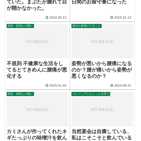
ていた。まぶたが腫れて目
日間のお留守番になった
が開かなかった。
2024.05.13
2025.01.13
病気・怪我との闘い
毎日の普通のできごと
不規則 不健康な生活をし
姿勢が悪いから腰痛になる
てるとてきめんに腰痛が悪
のか？腰が痛いから姿勢が
化する
悪くなるのか？
2025.01.04
2024.09.21
病気・怪我との闘い
マレーシアにちょっと出戻り
カミさんが作ってくれたネ
当然宴会は自粛している、
ギたっぷりの味噌汁を飲ん
私はこそこそと飲んでいる