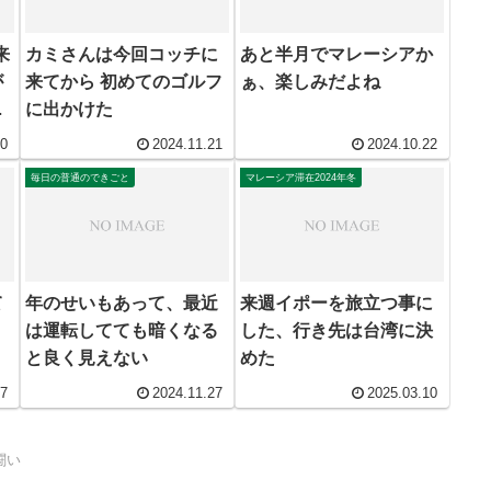
来
カミさんは今回コッチに
あと半月でマレーシアか
が
来てから 初めてのゴルフ
ぁ、楽しみだよね
来
に出かけた
10
2024.11.21
2024.10.22
毎日の普通のできごと
マレーシア滞在2024年冬
て
年のせいもあって、最近
来週イポーを旅立つ事に
は運転してても暗くなる
した、行き先は台湾に決
と良く見えない
めた
17
2024.11.27
2025.03.10
闘い