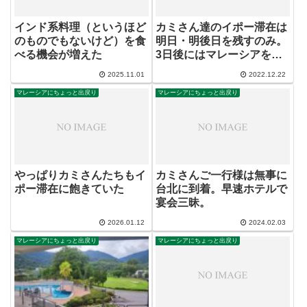
インド系料理（というほど
カミさん達のイポー滞在は
のものでもないけど）を食
明日・明後日を残すのみ。
べる機会が増えた
3日後にはマレーシアを出
発してしまう
2025.11.01
2022.12.22
マレーシアにちょっと出戻り
マレーシアにちょっと出戻り
やっぱりカミさんたちもイ
カミさんご一行様は無事に
ポー滞在に飽きていた
台北に到着。早速ホテルで
宴会三昧。
2026.01.12
2024.02.03
マレーシアにちょっと出戻り
マレーシアにちょっと出戻り