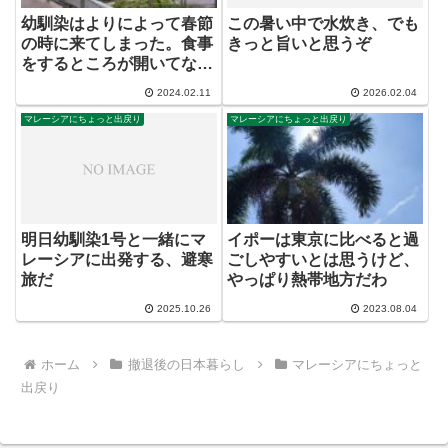
幼馴染はよりによって春節
この暑い中で水炊き、でも
の時に来てしまった。食事
きっと旨いと思うぞ
をするところが開いてな～
い（笑）
2024.02.11
2026.02.04
マレーシアにちょっと出戻り
マレーシアにちょっと出戻り
明日幼馴染1号と一緒にマ
イポーは東京に比べると過
レーシアに出発する、避寒
ごしやすいとは思うけど、
旅だ
やっぱり熱帯地方だわ
2025.10.26
2023.08.04
ホーム
撤退後の日本暮らし
マレーシアにちょっと
出戻り