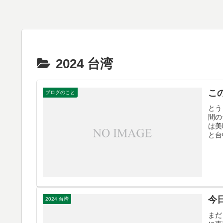
2024 台湾
こ
ブログのこと
とう
間の
は美
と台
今
2024 台湾
まだ