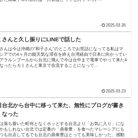
2025.03.26
ミさんと久し振りにLINEで話した
さんは今は沖縄の”和子さん”のところでお世話になってる私はマ
シアでの4ヶ月の能天気な滞在を終え台湾経由で日本に向かってい
アラルンプールから台北に飛んで今は台中まで電車でやって来た4
なったらカミさんと東京で合流することになって...
2025.03.23
日台北から台中に移って来た、無性にブログが書き
くなった
は落ち着いた町何となくホッとする台北より「お気に入り」にな
かもしれない台北では定番の「鼎泰豊」を食べたマレーシアにも
つも出店してるでも台北の鼎泰豊はとっても美味しかった、感動