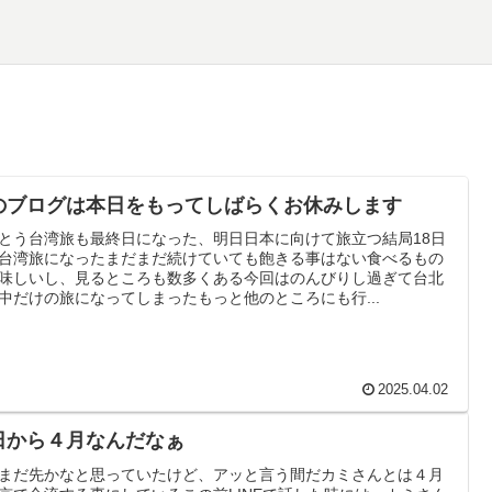
のブログは本日をもってしばらくお休みします
とう台湾旅も最終日になった、明日日本に向けて旅立つ結局18日
台湾旅になったまだまだ続けていても飽きる事はない食べるもの
味しいし、見るところも数多くある今回はのんびりし過ぎて台北
中だけの旅になってしまったもっと他のところにも行...
2025.04.02
日から４月なんだなぁ
まだ先かなと思っていたけど、アッと言う間だカミさんとは４月