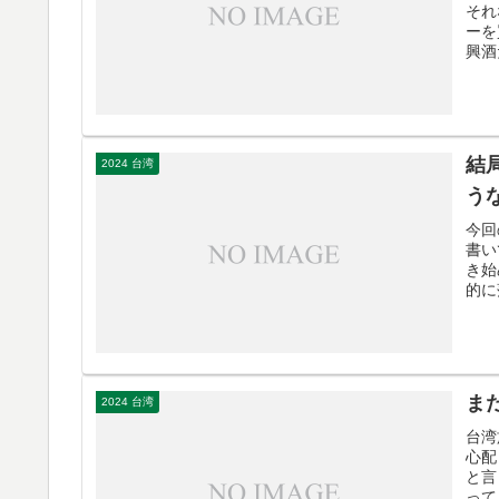
それ
ーを
興酒
結
2024 台湾
う
今回
書い
き始
的に
ま
2024 台湾
台湾
心配
と言
って