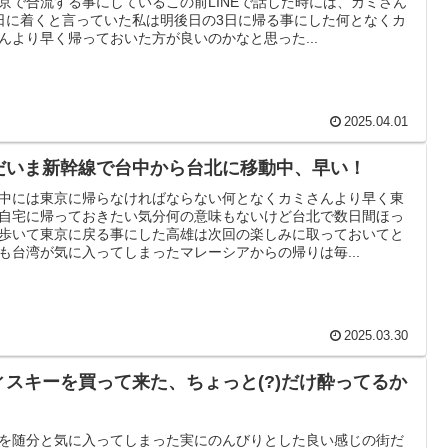
京で合流する事にしているこの前LINEで話した時には、カミさん
日に着くと言っていた私は明後日の3日に帰る事にした何となくカ
んより早く帰っておいた方が良いのかなと思った...
2025.04.01
だいま新幹線で台中から台北に移動中、早い！
中には東京に帰らなければならない何となくカミさんより早く東
自宅に帰っておきたい気分何の意味もないけど台北で数日間ほっ
歩いて東京に戻る事にした高雄は次回の楽しみに取っておいてと
も台湾が気に入ってしまったマレーシアからの帰りは毎...
2025.03.30
ィスキーを買って来た、ちょっと(?)だけ酔ってるか
を随分と気に入ってしまった実にのんびりとした良い感じの街だ