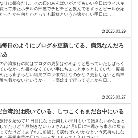
なりに都会だし、その辺のあんばいがとてもいい今日はウィスキ
買って来たホテルの部屋でチビチビと飲んでるずっとビールか紹
だったから何だかとっても新鮮というか懐かしい明日は...
2025.03.29
局毎日のようにブログを更新してる、病気なんだろ
なあ
の台湾旅行の間はブログの更新はやめようと思っていたしばらく
ていなかった書かなくていい事にちょっとホッとしていた一度書
めたら止まらない結局ブログ依存症なのかな？更新しないと精神
落ち着かないというか・・・高雄まで行ってそこから日...
2025.03.27
だ台湾旅は続いている、しつこくもまだ台中にいる
旅行を始めて11日目になった楽しい半月もいて飽きないかなぁと
してたけど全然飽きないカミさんは4月5日に沖縄から東京に戻る
ってたけどまあそれに前後して戻ればいいかなという気持ちにな
きた高級中華の店には一人客はとっても入りづらい...