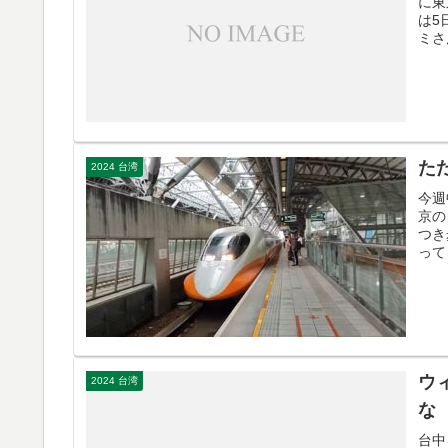
に東
は5
ミさ
た
2024 台湾
今週
京の
つき
って
ウ
2024 台湾
な
台中