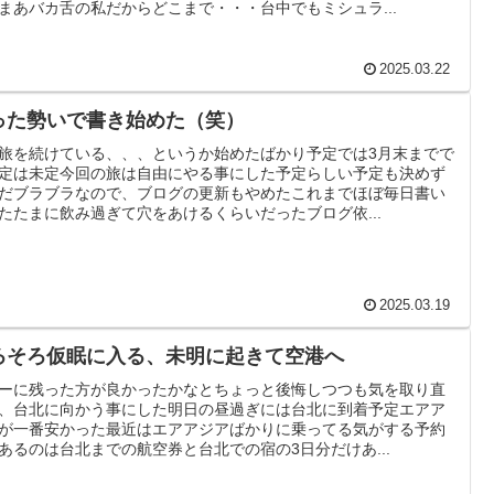
まあバカ舌の私だからどこまで・・・台中でもミシュラ...
2025.03.22
った勢いで書き始めた（笑）
旅を続けている、、、というか始めたばかり予定では3月末までで
定は未定今回の旅は自由にやる事にした予定らしい予定も決めず
だブラブラなので、ブログの更新もやめたこれまでほぼ毎日書い
たたまに飲み過ぎて穴をあけるくらいだったブログ依...
2025.03.19
ろそろ仮眠に入る、未明に起きて空港へ
ーに残った方が良かったかなとちょっと後悔しつつも気を取り直
、台北に向かう事にした明日の昼過ぎには台北に到着予定エアア
が一番安かった最近はエアアジアばかりに乗ってる気がする予約
あるのは台北までの航空券と台北での宿の3日分だけあ...