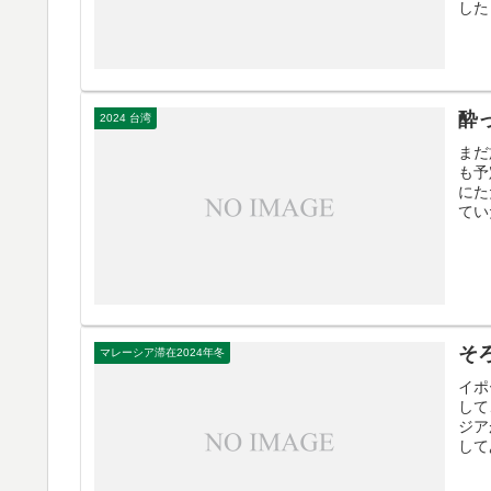
した
酔
2024 台湾
まだ
も予
にた
てい
そ
マレーシア滞在2024年冬
イポ
して
ジア
して