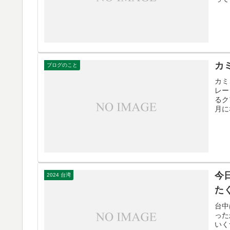
カ
ブログのこと
カミ
レー
るク
月に
今
2024 台湾
た
台中
った
いく