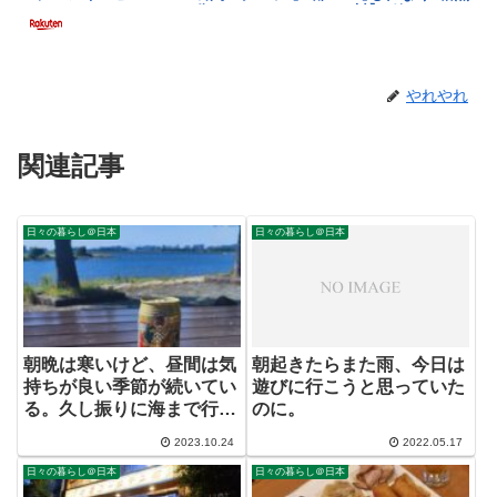
やれやれ
関連記事
日々の暮らし＠日本
日々の暮らし＠日本
朝晩は寒いけど、昼間は気
朝起きたらまた雨、今日は
持ちが良い季節が続いてい
遊びに行こうと思っていた
る。久し振りに海まで行っ
のに。
てみた。
2023.10.24
2022.05.17
日々の暮らし＠日本
日々の暮らし＠日本