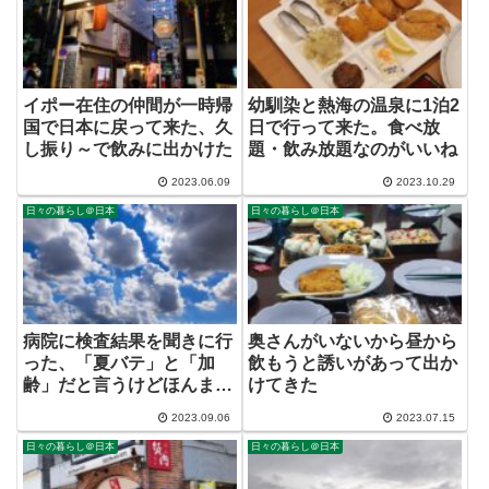
イポー在住の仲間が一時帰
幼馴染と熱海の温泉に1泊2
国で日本に戻って来た、久
日で行って来た。食べ放
し振り～で飲みに出かけた
題・飲み放題なのがいいね
2023.06.09
2023.10.29
日々の暮らし＠日本
日々の暮らし＠日本
病院に検査結果を聞きに行
奥さんがいないから昼から
った、「夏バテ」と「加
飲もうと誘いがあって出か
齢」だと言うけどほんまか
けてきた
いな？
2023.09.06
2023.07.15
日々の暮らし＠日本
日々の暮らし＠日本