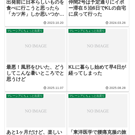
出発前に日本らしいものを
仲間2号は予定通りにイポ
食べに行こうと思ったら
ー滞在５泊6日でKLの自宅
「カツ丼」しか思いつかな
に戻って行った
かった
2023.10.20
2024.03.26
マレーシアにちょっと出戻り
マレーシアにちょっと出戻り
最悪！風邪をひいた、どう
KLに暮らし始めて早4日が
してこんな暑いところでと
経ってしまった
思うけど
2025.11.07
2025.08.28
マレーシアにちょっと出戻り
マレーシアにちょっと出戻り
あと1ヶ月だけど、楽しい
「東洋医学で腰痛克服の旅