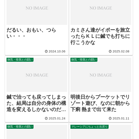
だるい、おもい、つら
カミさん達がイポーを旅立
い・・・
ったらＫＬに鍼でも打ちに
行こうかな
2024.10.06
2025.02.08
病気・怪我との闘い
病気・怪我との闘い
鍼で治っても戻ってしまっ
明後日からプーケットでリ
た、結局は自分の身体の構
ゾート遊び、なのに朝から
造を変えるしかないのだろ
下痢 熱まで出て来た
う
2025.01.24
2025.01.11
病気・怪我との闘い
マレーシアにちょっと出戻り