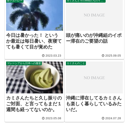
@メルバレー
カミさんとその仲間たちのイポー滞在
今日は暑かった！ という
頭が痛いのが沖縄組のイポ
か最近は毎日暑い、夜寝て
ー滞在のご要望の話
ても暑くて目が覚めた
2023.03.23
2025.09.05
マレーシアから日本への撤退
カミさんのこと
カミさんたちと久し振りの
沖縄に滞在してるカミさん
ご対面、と言ってもまだ１
も楽しく暮らしているみた
週間も経ってないのか。
いだ。
2023.05.08
2024.07.28