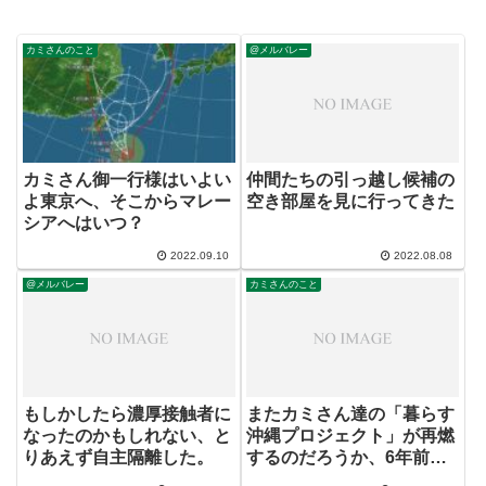
カミさんのこと
@メルバレー
カミさん御一行様はいよい
仲間たちの引っ越し候補の
よ東京へ、そこからマレー
空き部屋を見に行ってきた
シアへはいつ？
2022.09.10
2022.08.08
@メルバレー
カミさんのこと
もしかしたら濃厚接触者に
またカミさん達の「暮らす
なったのかもしれない、と
沖縄プロジェクト」が再燃
りあえず自主隔離した。
するのだろうか、6年前の
悪夢再び