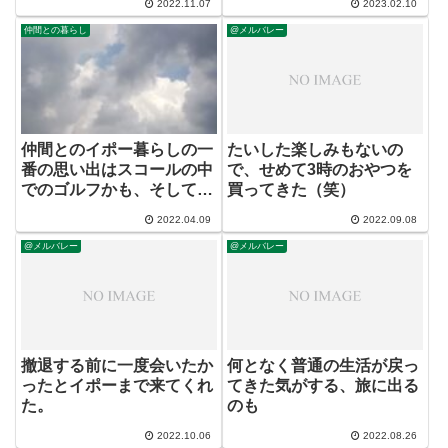
2022.11.07
2023.02.10
仲間との暮らし
@メルバレー
仲間とのイポー暮らしの一
たいした楽しみもないの
番の思い出はスコールの中
で、せめて3時のおやつを
でのゴルフかも、そして経
買ってきた（笑）
済飯
2022.04.09
2022.09.08
@メルバレー
@メルバレー
撤退する前に一度会いたか
何となく普通の生活が戻っ
ったとイポーまで来てくれ
てきた気がする、旅に出る
た。
のも
2022.10.06
2022.08.26