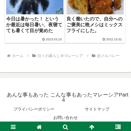
今日は暑かった！ という
良く働いたので、自分への
か最近は毎日暑い、夜寝て
ご褒美に晩メシはミックス
ても暑くて目が覚めた
フライにした。
2023.03.23
2022.10.01
ホーム
日々の暮らし＠マレーシア
@メルバレー
あんな事もあった こんな事もあったマレーシアPart
４
プライバシーポリシー
サイトマップ
お問い合わせ
© 2021 あんな事もあった こんな事もあったマレーシアPart４.