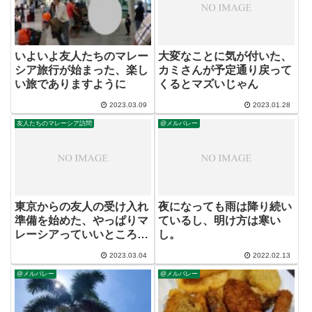
いよいよ友人たちのマレー
大変なことに気が付いた、
シア旅行が始まった、楽し
カミさんが予定通り戻って
い旅でありますように
くるとマズいじゃん
2023.03.09
2023.01.28
友人たちのマレーシア訪問
@メルバレー
東京からの友人の受け入れ
夜になっても雨は降り続い
準備を始めた、やっぱりマ
ているし、明け方は寒い
レーシアっていいところだ
し。
ねと言われたい。
2023.03.04
2022.02.13
@メルバレー
@メルバレー