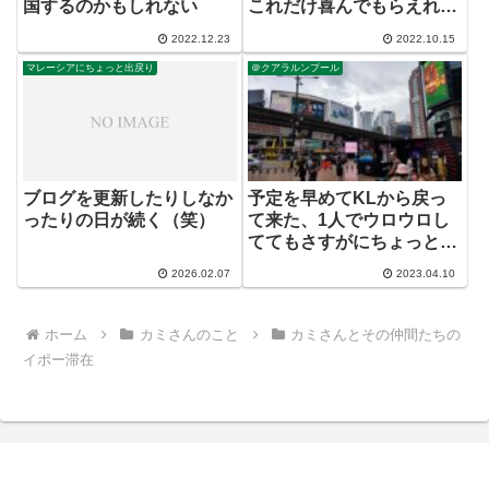
国するのかもしれない
これだけ喜んでもらえれ
ば。
2022.12.23
2022.10.15
マレーシアにちょっと出戻り
＠クアラルンプール
ブログを更新したりしなか
予定を早めてKLから戻っ
ったりの日が続く（笑）
て来た、1人でウロウロし
ててもさすがにちょっと飽
きて来た
2026.02.07
2023.04.10
ホーム
カミさんのこと
カミさんとその仲間たちの
イポー滞在