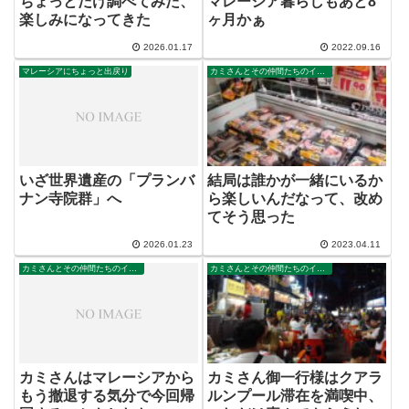
ちょっとだけ調べてみた、
マレーシア暮らしもあと8
楽しみになってきた
ヶ月かぁ
2026.01.17
2022.09.16
マレーシアにちょっと出戻り
カミさんとその仲間たちのイポー滞在
いざ世界遺産の「プランバ
結局は誰かが一緒にいるか
ナン寺院群」へ
ら楽しいんだなって、改め
てそう思った
2026.01.23
2023.04.11
カミさんとその仲間たちのイポー滞在
カミさんとその仲間たちのイポー滞在
カミさんはマレーシアから
カミさん御一行様はクアラ
もう撤退する気分で今回帰
ルンプール滞在を満喫中、