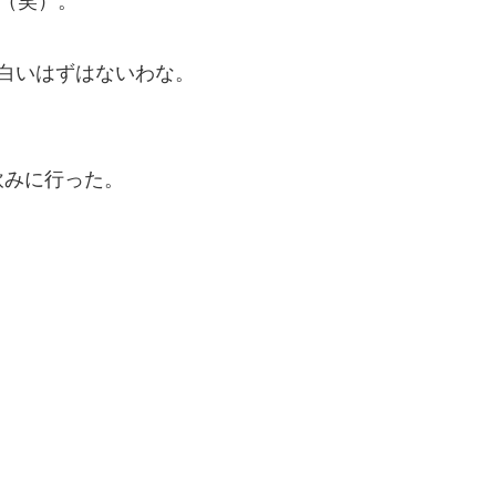
た（笑）。
白いはずはないわな。
飲みに行った。