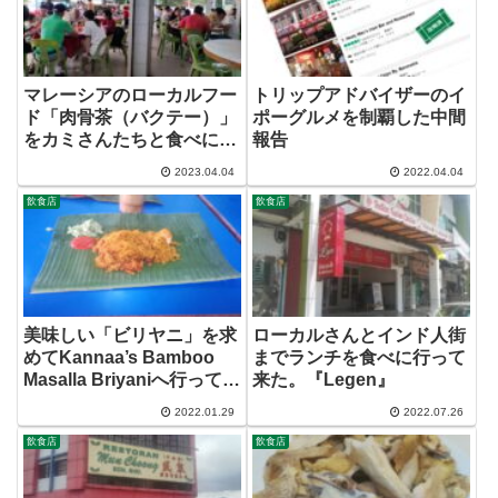
マレーシアのローカルフー
トリップアドバイザーのイ
ド「肉骨茶（バクテー）」
ポーグルメを制覇した中間
をカミさんたちと食べに行
報告
った
2023.04.04
2022.04.04
飲食店
飲食店
美味しい「ビリヤニ」を求
ローカルさんとインド人街
めてKannaa’s Bamboo
までランチを食べに行って
Masalla Briyaniへ行ってみ
来た。『Legen』
た。
2022.01.29
2022.07.26
飲食店
飲食店