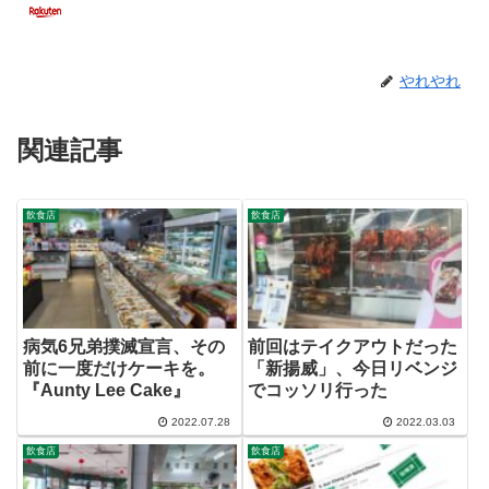
やれやれ
関連記事
飲食店
飲食店
病気6兄弟撲滅宣言、その
前回はテイクアウトだった
前に一度だけケーキを。
「新揚威」、今日リベンジ
『Aunty Lee Cake』
でコッソリ行った
2022.07.28
2022.03.03
飲食店
飲食店