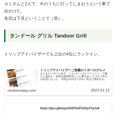
カミさんと2人で、今のうちに行ってしまおうという事で
出かけた。
名目は下見ということで（笑）。
タンドール グリル Tandoor Grill
トリップアドバイザーでも上位の4位にランクイン。
トリップアドバイザーご推薦のイポーのグルメ
またまたイポーにある「メルバレーゴルフリゾート」で暮
らし始めた。前回は短期滞在だった事もあってゴルフ中心
の生活になった。今回は5/10までの4ヶ月ほど滞在する。ま
あ短期には違いないけど、前回に比べたら多少余裕があり
そうだ。もう少し食事にも興...
2022.01.13
nenkinmalay.com
https://goo.gl/maps/HdV5d4Taf2p3TpJu9