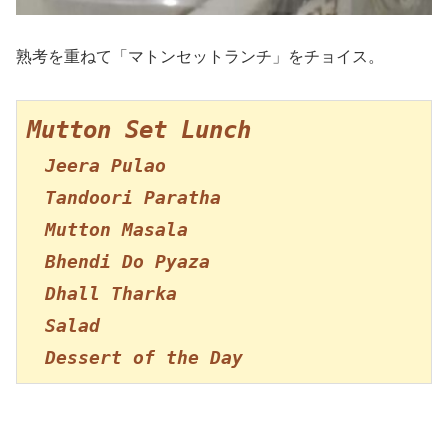
熟考を重ねて「マトンセットランチ」をチョイス。
Mutton Set Lunch
　Jeera Pulao

　Tandoori Paratha

　Mutton Masala

　Bhendi Do Pyaza

　Dhall Tharka
　Salad

　Dessert of the Day