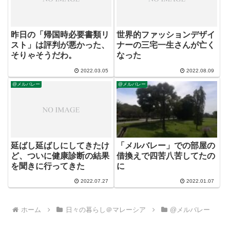
昨日の「帰国時必要書類リ
世界的ファッションデザイ
スト」は評判が悪かった、
ナーの三宅一生さんが亡く
そりゃそうだわ。
なった
2022.03.05
2022.08.09
@メルバレー
@メルバレー
延ばし延ばしにしてきたけ
「メルバレー」での部屋の
ど、ついに健康診断の結果
借換えで四苦八苦してたの
を聞きに行ってきた
に
2022.07.27
2022.01.07
ホーム
日々の暮らし＠マレーシア
@メルバレー