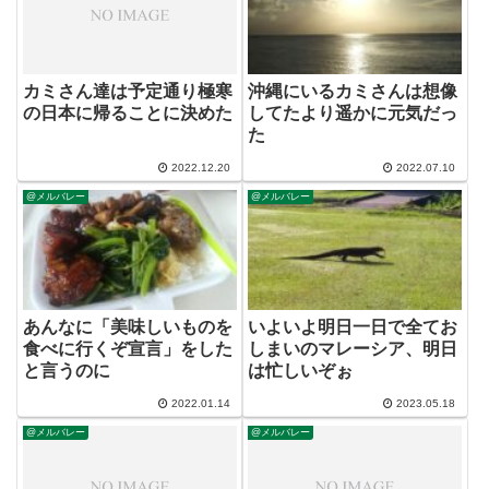
カミさん達は予定通り極寒
沖縄にいるカミさんは想像
の日本に帰ることに決めた
してたより遥かに元気だっ
た
2022.12.20
2022.07.10
@メルバレー
@メルバレー
あんなに「美味しいものを
いよいよ明日一日で全てお
食べに行くぞ宣言」をした
しまいのマレーシア、明日
と言うのに
は忙しいぞぉ
2022.01.14
2023.05.18
@メルバレー
@メルバレー