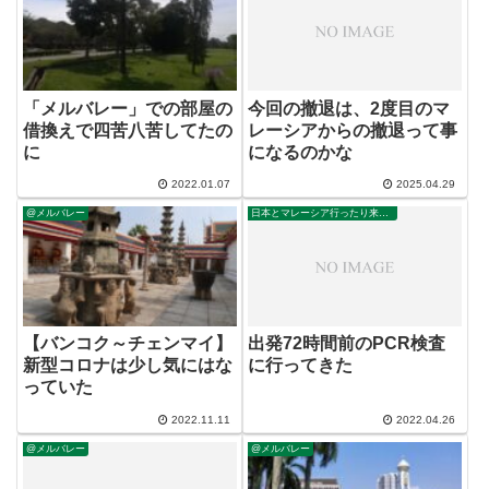
「メルバレー」での部屋の
今回の撤退は、2度目のマ
借換えで四苦八苦してたの
レーシアからの撤退って事
に
になるのかな
2022.01.07
2025.04.29
@メルバレー
日本とマレーシア行ったり来たり
【バンコク～チェンマイ】
出発72時間前のPCR検査
新型コロナは少し気にはな
に行ってきた
っていた
2022.11.11
2022.04.26
@メルバレー
@メルバレー