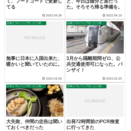
て、フードコートで更新し
ど、今日は随分と楽だっ
てる
た。そろそろ帰る準備を。
2022.04.28
2022.06.10
日本とマレーシア行ったり来たり
日本とマレーシア行ったり来たり
無事に日本に入国出来た、
3月から隔離期間ゼロ、公
暖かいと聞いていたのに。
共交通使用可になった。バ
ンザイ！
2022.04.29
2022.02.25
日本とマレーシア行ったり来たり
日本とマレーシア行ったり来たり
大失敗、仲間の忠告は聞い
出発72時間前のPCR検査
ておくべきだった
に行ってきた