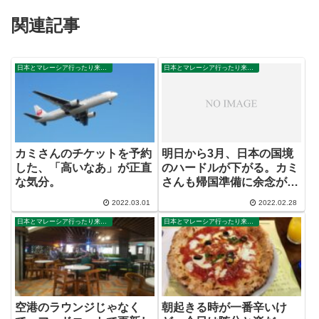
関連記事
日本とマレーシア行ったり来たり
日本とマレーシア行ったり来たり
カミさんのチケットを予約
明日から3月、日本の国境
した、「高いなあ」が正直
のハードルが下がる。カミ
な気分。
さんも帰国準備に余念がな
い。
2022.03.01
2022.02.28
日本とマレーシア行ったり来たり
日本とマレーシア行ったり来たり
空港のラウンジじゃなく
朝起きる時が一番辛いけ